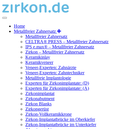
Home
Metallfreier Zahnersatz
Metallfreier Zahnersatz
CELTRA® PRESS – Metallfreier Zahnersatz
IPS e.max® – Metallfreier Zahnersatz
Zirkon – Metallfreier Zahnersatz
Keramikinlay
Keramikveneer
Veneer-Experten: Zahnärzte
Veneer-Experten: Zahntechniker
Metallfreie Implantologie
Experten für Zirkonimplantate: (D)
Experten für Zirkonimplantate: (A)
Zirkonimplantat
Zirkonabutment
Zirkon Blanks
Zirkongerüst
Zirkon-Vollkeramikkrone
Zirkon-Implantatbrücke im Oberkiefer
Zirkon-Implantatbrücke im Unterkiefer