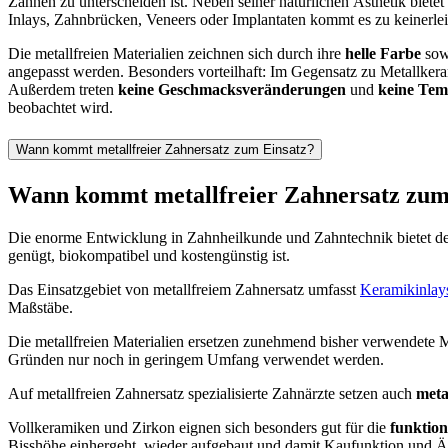
Zähnen zu unterscheiden ist. Neben seiner natürlichen Ästhetik bietet
Inlays, Zahnbrücken, Veneers oder Implantaten kommt es zu keinerlei U
Die metallfreien Materialien zeichnen sich durch ihre
helle Farbe
sow
angepasst werden. Besonders vorteilhaft: Im Gegensatz zu Metallke
Außerdem treten
keine Geschmacksveränderungen
und
keine Tem
beobachtet wird.
Wann kommt metallfreier Zahnersatz zum Einsatz?
Wann kommt metallfreier Zahnersatz zum
Die enorme Entwicklung in Zahnheilkunde und Zahntechnik bietet den 
genügt, biokompatibel und kostengünstig ist.
Das Einsatzgebiet von metallfreiem Zahnersatz umfasst
Keramikinlay
Maßstäbe.
Die metallfreien Materialien ersetzen zunehmend bisher verwendete Ma
Gründen nur noch in geringem Umfang verwendet werden.
Auf metallfreien Zahnersatz spezialisierte Zahnärzte setzen auch
meta
Vollkeramiken und Zirkon eignen sich besonders gut für die
funktion
Bisshöhe einhergeht, wieder aufgebaut und damit Kaufunktion und Äst