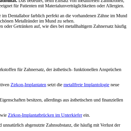
ibilität.
Das bedeutet, beim Einsatz von metallfreien Zahnkronen,
eignet für Patienten mit Materialunverträglichkeiten oder Allergien.
im Dentallabor farblich perfekt an die vorhandenen Zähne im Mund
nschönen Metallränder im Mund zu sehen.
 oder Getränken auf, wie dies bei metallhaltigem Zahnersatz häufig
kstoffen für Zahnersatz, der ästhetisch- funktionellen Ansprüchen
ativen
Zirkon-Implantaten
setzt die
metallfreie Implantologie
neue
genschaften besitzen, allerdings aus ästhetischen und finanziellen
wie
Zirkon-Implantatbrücken im Unterkiefer
ein.
d unnatürlich abgenutzte Zahnsubstanz, die häufig mit Verlust der