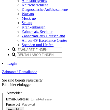
Abrasionsgebiss
Knirscherschiene
Diagnostische Aufbissschiene
Wax-up
Mock-up
Set-up
Krankenkassen
Zahnersatz Rechner
Zahnersatz aus Deutschland
All-on-4® Excellence Center
Spenden und Helfen
Login
Zahnarzt / Dentallabor
Sie sind bereits registriert?
Bitte hier einloggen:
Anmelden
Email-Adresse
Passwort