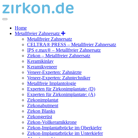
Home
Metallfreier Zahnersatz
Metallfreier Zahnersatz
CELTRA® PRESS – Metallfreier Zahnersatz
IPS e.max® – Metallfreier Zahnersatz
Zirkon – Metallfreier Zahnersatz
Keramikinlay
Keramikveneer
Veneer-Experten: Zahnärzte
Veneer-Experten: Zahntechniker
Metallfreie Implantologie
Experten für Zirkonimplantate: (D)
Experten für Zirkonimplantate: (A)
Zirkonimplantat
Zirkonabutment
Zirkon Blanks
Zirkongerüst
Zirkon-Vollkeramikkrone
Zirkon-Implantatbrücke im Oberkiefer
Zirkon-Implantatbrücke im Unterkiefer