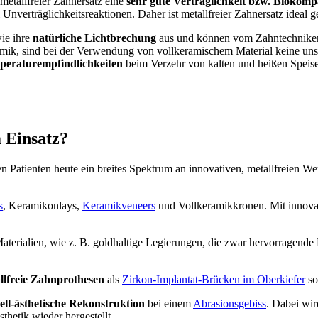
 metallfreier Zahnersatz eine
sehr gute Verträglichkeit bzw. Biokompat
nverträglichkeitsreaktionen. Daher ist metallfreier Zahnersatz ideal ge
ie ihre
natürliche Lichtbrechung
aus und können vom Zahntechniker 
ramik, sind bei der Verwendung von vollkeramischem Material keine u
peraturempfindlichkeiten
beim Verzehr von kalten und heißen Speisen
 Einsatz?
Patienten heute ein breites Spektrum an innovativen, metallfreien Wer
s
, Keramikonlays,
Keramikveneers
und Vollkeramikkronen. Mit innov
terialien, wie z. B. goldhaltige Legierungen, die zwar hervorragende Ei
llfreie Zahnprothesen
als
Zirkon-Implantat-Brücken im Oberkiefer
so
ell-ästhetische Rekonstruktion
bei einem
Abrasionsgebiss
. Dabei wir
hetik wieder hergestellt.