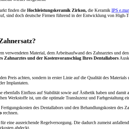
arkt finden die
Hochleistungskeramik Zirkon,
die Keramik
IPS e.ma
uf, sind doch deutsche Firmen führend in der Entwicklung von High-T
 Zahnersatz?
em verwendeten Material, dem Arbeitsaufwand des Zahnarztes und den K
es Zahnarztes und der Kostenvoranschlag Ihres Dentallabors
Ausk
den Preis achten, sondern in erster Linie auf die Qualität des Material
der Implantaten.
e ebenfalls Einfluss auf Stabilität sowie auf Ästhetik haben und damit
en Werkstoffe ist, um die optimale Transluzenz und Farbgestaltung ei
n Fertigungskosten des Dentallabors und den Behandlungskosten des Za
o
rechnen.
 für eine ausreichende Regelversorgung. Die dadurch zumeist anfallen
tzkosten abdeckt.